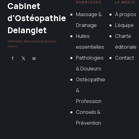
RUBRIQUES
LE MÉDIA
Cabinet
Massage &
À propos
d'Ostéopathie
Drainage
L'équipe
Delanglet
Huiles
Charte
Votre bien-être entre de bonnes
essentielles
éditoriale
mains
Pathologies
Contact
f
𝕏
≋
& Douleurs
Ostéopathie
&
Profession
Conseils &
Prévention