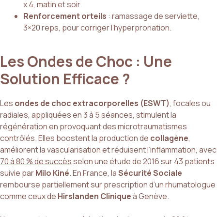
x 4, matin et soir.
Renforcement orteils
: ramassage de serviette,
3×20 reps, pour corriger l’hyperpronation.
Les Ondes de Choc : Une
Solution Efficace ?
Les
ondes de choc extracorporelles (ESWT)
, focales ou
radiales, appliquées en 3 à 5 séances, stimulent la
régénération en provoquant des microtraumatismes
contrôlés. Elles boostent la production de
collagène
,
améliorent la vascularisation et réduisent l’inflammation, avec
70 à 80 % de succès
selon une étude de 2016 sur 43 patients
suivie par
Milo Kiné
. En France, la
Sécurité Sociale
rembourse partiellement sur prescription d’un rhumatologue
comme ceux de
Hirslanden Clinique
à Genève.