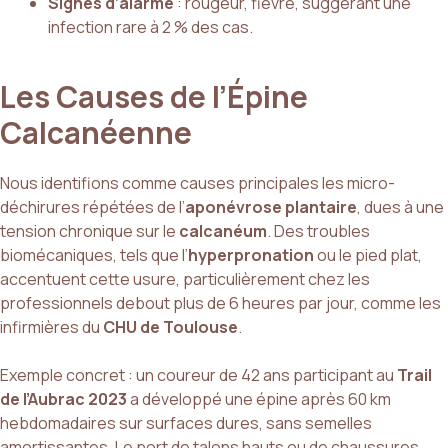
Signes d’alarme
: rougeur, fièvre, suggérant une
infection rare à 2 % des cas.
Les Causes de l’Épine
Calcanéenne
Nous identifions comme causes principales les micro-
déchirures répétées de l’
aponévrose plantaire
, dues à une
tension chronique sur le
calcanéum
. Des troubles
biomécaniques, tels que l’
hyperpronation
ou le pied plat,
accentuent cette usure, particulièrement chez les
professionnels debout plus de 6 heures par jour, comme les
infirmières du
CHU de Toulouse
.
Exemple concret : un coureur de 42 ans participant au
Trail
de l’Aubrac 2023
a développé une épine après 60 km
hebdomadaires sur surfaces dures, sans semelles
amortissantes. Le port de talons hauts ou de chaussures