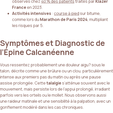
observés chez
40 % des patients
traités par
Klazer
France
en 2023.
Activités intensives
:
course à pied
sur bitume,
comme lors du
Marathon de Paris 2024
, multipliant
les risques par 5.
Symptômes et Diagnostic de
l’Épine Calcanéenne
Vous ressentez probablement une douleur aigu? sous le
talon, décrite comme une brûlure ou un clou, particulièrement
intense aux premiers pas du matin ou après une pause
assise prolongée. Cette
talalgie
s’atténue souvent avec le
mouvement, mais persiste lors de l’appui prolongé, irradiant
parfois vers les orteils ou le mollet. Nous observons aussi
une raideur matinale et une sensibilité à la palpation, avec un
gonflement modéré dans les cas chroniques.