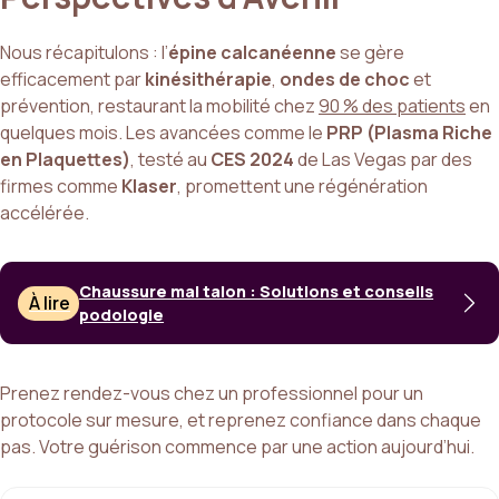
Nous récapitulons : l’
épine calcanéenne
se gère
efficacement par
kinésithérapie
,
ondes de choc
et
prévention, restaurant la mobilité chez
90 % des patients
en
quelques mois. Les avancées comme le
PRP (Plasma Riche
en Plaquettes)
, testé au
CES 2024
de Las Vegas par des
firmes comme
Klaser
, promettent une régénération
accélérée.
Chaussure mal talon : Solutions et conseils
À lire
podologie
Prenez rendez-vous chez un professionnel pour un
protocole sur mesure, et reprenez confiance dans chaque
pas. Votre guérison commence par une action aujourd’hui.