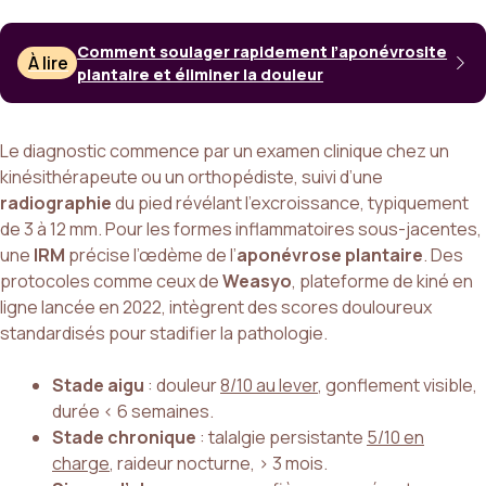
Comment soulager rapidement l’aponévrosite
À lire
plantaire et éliminer la douleur
Le diagnostic commence par un examen clinique chez un
kinésithérapeute ou un orthopédiste, suivi d’une
radiographie
du pied révélant l’excroissance, typiquement
de 3 à 12 mm. Pour les formes inflammatoires sous-jacentes,
une
IRM
précise l’œdème de l’
aponévrose plantaire
. Des
protocoles comme ceux de
Weasyo
, plateforme de kiné en
ligne lancée en 2022, intègrent des scores douloureux
standardisés pour stadifier la pathologie.
Stade aigu
: douleur
8/10 au lever
, gonflement visible,
durée < 6 semaines.
Stade chronique
: talalgie persistante
5/10 en
charge
, raideur nocturne, > 3 mois.