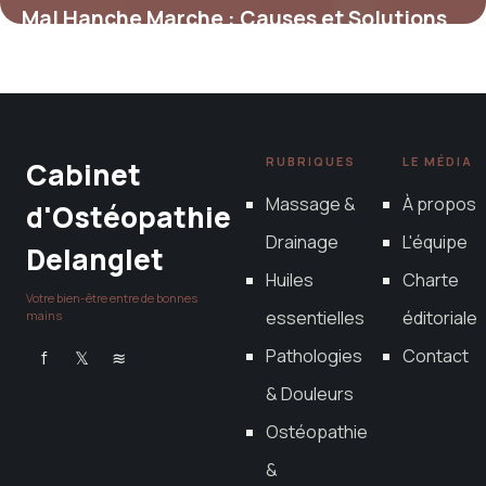
Mal Hanche Marche : Causes et Solutions
7 juin 2026
RUBRIQUES
LE MÉDIA
Cabinet
Massage &
À propos
d'Ostéopathie
Drainage
L'équipe
Delanglet
Huiles
Charte
Votre bien-être entre de bonnes
essentielles
éditoriale
mains
Pathologies
Contact
f
𝕏
≋
& Douleurs
Ostéopathie
&