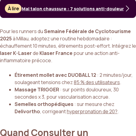
À lire
Mal talon chaussure : 7 solutions anti-douleur
Pour les runners du
Semaine Fédérale de Cyclotourisme
2025
à Millau, adoptez une routine hebdomadaire :
échauffement 10 minutes, étirements post-effort. Intégrez le
laser K-Laser
de
Klaser France
pour une action anti-
inflammatoire précoce.
Étirement mollet avec DUOBALL 12
: 2 minutes/jour,
soulageant tensions chez
85 % des utilisateurs
.
Massage TRIGGER
: sur points douloureux, 30
secondes x 3, pour vascularisation accrue.
Semelles orthopédiques
: sur mesure chez
Delivortho
, corrigeant
hyperpronation de 20?
.
Quand Consulter un