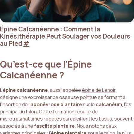
Épine Calcanéenne : Comment la
Kinésithérapie Peut Soulager vos Douleurs
au Pied
#
Qu’est-ce que l’Épine
Calcanéenne ?
L’
épine calcanéenne
, aussi appelée
épine de Lenoir
,
désigne une excroissance osseuse pointue se formant à
l’insertion de l’
aponévrose plantaire
sur le
calcanéum
, l’os
principal du talon. Cette formation résulte de
microtraumatismes répétés qui calcifient les tissus, souvent
associés à une
fasciite plantaire
. Nous notons deux
variantes principales : l’
épine plantaire
sous le talon, la plus