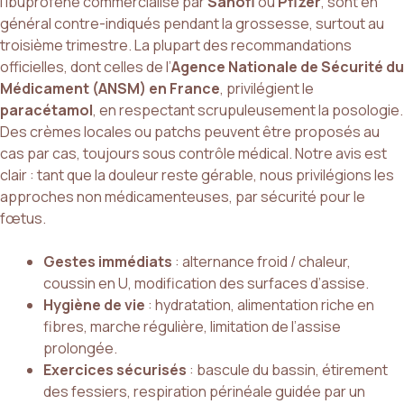
l’ibuprofène commercialisé par
Sanofi
ou
Pfizer
, sont en
général contre-indiqués pendant la grossesse, surtout au
troisième trimestre. La plupart des recommandations
officielles, dont celles de l’
Agence Nationale de Sécurité du
Médicament (ANSM) en France
, privilégient le
paracétamol
, en respectant scrupuleusement la posologie.
Des crèmes locales ou patchs peuvent être proposés au
cas par cas, toujours sous contrôle médical. Notre avis est
clair : tant que la douleur reste gérable, nous privilégions les
approches non médicamenteuses, par sécurité pour le
fœtus.
Gestes immédiats
: alternance froid / chaleur,
coussin en U, modification des surfaces d’assise.
Hygiène de vie
: hydratation, alimentation riche en
fibres, marche régulière, limitation de l’assise
prolongée.
Exercices sécurisés
: bascule du bassin, étirement
des fessiers, respiration périnéale guidée par un