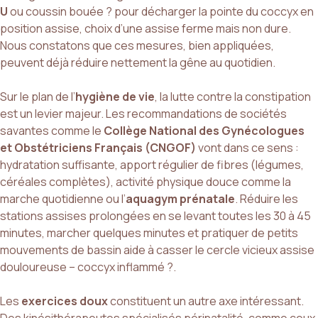
U
ou coussin bouée ? pour décharger la pointe du coccyx en
position assise, choix d’une assise ferme mais non dure.
Nous constatons que ces mesures, bien appliquées,
peuvent déjà réduire nettement la gêne au quotidien.
Sur le plan de l’
hygiène de vie
, la lutte contre la constipation
est un levier majeur. Les recommandations de sociétés
savantes comme le
Collège National des Gynécologues
et Obstétriciens Français (CNGOF)
vont dans ce sens :
hydratation suffisante, apport régulier de fibres (légumes,
céréales complètes), activité physique douce comme la
marche quotidienne ou l’
aquagym prénatale
. Réduire les
stations assises prolongées en se levant toutes les 30 à 45
minutes, marcher quelques minutes et pratiquer de petits
mouvements de bassin aide à casser le cercle vicieux assise
douloureuse – coccyx inflammé ?.
Les
exercices doux
constituent un autre axe intéressant.