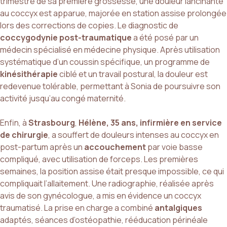
trimestre de sa première grossesse, une douleur lancinante
au coccyx est apparue, majorée en station assise prolongée
lors des corrections de copies. Le diagnostic de
coccygodynie post-traumatique
a été posé par un
médecin spécialisé en médecine physique. Après utilisation
systématique d’un coussin spécifique, un programme de
kinésithérapie
ciblé et un travail postural, la douleur est
redevenue tolérable, permettant à Sonia de poursuivre son
activité jusqu’au congé maternité.
Enfin, à
Strasbourg
,
Hélène, 35 ans, infirmière en service
de chirurgie
, a souffert de douleurs intenses au coccyx en
post-partum après un
accouchement
par voie basse
compliqué, avec utilisation de forceps. Les premières
semaines, la position assise était presque impossible, ce qui
compliquait l’allaitement. Une radiographie, réalisée après
avis de son gynécologue, a mis en évidence un coccyx
traumatisé. La prise en charge a combiné
antalgiques
adaptés, séances d’ostéopathie, rééducation périnéale