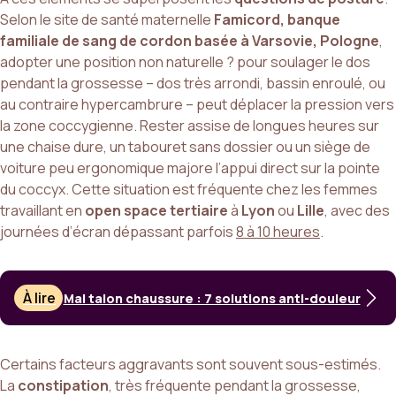
Selon le site de santé maternelle
Famicord, banque
familiale de sang de cordon basée à Varsovie, Pologne
,
adopter une position non naturelle ? pour soulager le dos
pendant la grossesse – dos très arrondi, bassin enroulé, ou
au contraire hypercambrure – peut déplacer la pression vers
la zone coccygienne. Rester assise de longues heures sur
une chaise dure, un tabouret sans dossier ou un siège de
voiture peu ergonomique majore l’appui direct sur la pointe
du coccyx. Cette situation est fréquente chez les femmes
travaillant en
open space tertiaire
à
Lyon
ou
Lille
, avec des
journées d’écran dépassant parfois
8 à 10 heures
.
À lire
Mal talon chaussure : 7 solutions anti-douleur
Certains facteurs aggravants sont souvent sous-estimés.
La
constipation
, très fréquente pendant la grossesse,