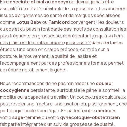
Être
enceinte et mal au coccyx
ne devrait jamais être
assimilé à un détail ? inévitable de la grossesse. Les données
issues d’organismes de santé et de marques spécialisées
comme
Lotus Baby
ou
Famicord
convergent : les douleurs
du dos et du bassin font partie des motifs de consultation les
plus fréquents en grossesse, représentant jusqu’à
un tiers
des plaintes de petits maux de grossesse ?
dans certaines
études. Une prise en charge précoce, centrée sur la
posture, le mouvement, la qualité de l’assise et
l’accompagnement par des professionnels formés, permet
de réduire notablement la gêne.
Nous recommandons de ne pas minimiser une
douleur
coccygienne
persistante, surtout si elle gêne le sommeil, la
mobilité ou la capacité à travailler. Un coccyx très douloureux
peut révéler une fracture, une luxation ou, plus rarement, une
pathologie locale spécifique. En parler à votre
médecin
,
votre
sage-femme
ou votre
gynécologue-obstétricien
fait partie intégrante d’un suivi de grossesse de qualité.