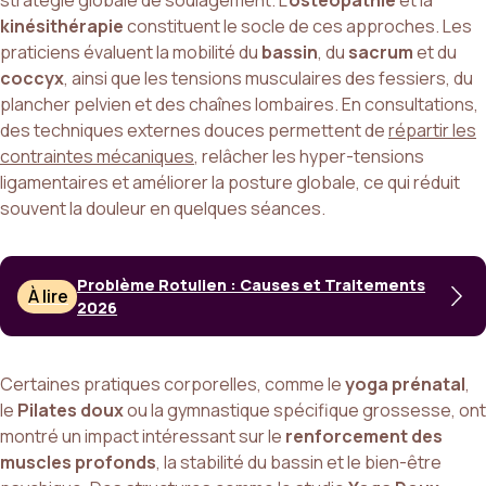
stratégie globale de soulagement. L’
ostéopathie
et la
kinésithérapie
constituent le socle de ces approches. Les
praticiens évaluent la mobilité du
bassin
, du
sacrum
et du
coccyx
, ainsi que les tensions musculaires des fessiers, du
plancher pelvien et des chaînes lombaires. En consultations,
des techniques externes douces permettent de
répartir les
contraintes mécaniques
, relâcher les hyper-tensions
ligamentaires et améliorer la posture globale, ce qui réduit
souvent la douleur en quelques séances.
Problème Rotulien : Causes et Traitements
À lire
2026
Certaines pratiques corporelles, comme le
yoga prénatal
,
le
Pilates doux
ou la gymnastique spécifique grossesse, ont
montré un impact intéressant sur le
renforcement des
muscles profonds
, la stabilité du bassin et le bien-être