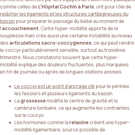
comme celles de
L’Hôpital Cochin à Paris
, ont pour rôle de
relâcher les ligaments et les structures cartilagineuses du
bassin
pour préparer le passage du bébé au moment de
l’
accouchement
. Cette hyper-mobilité apporte de la
souplesse mais crée aussi une certaine instabilité au niveau
des
articulations sacro-coccygiennes
, ce qui peut rendre
le coccyx particulièrement sensible, surtout au troisième
trimestre. Nous constatons souvent que cette hyper-
mobilité explique des douleurs fluctuantes, plus marquées
en fin de journée ou après de longues stations assises.
Le coccyx est un point d’ancrage clé
pour le périnée,
les fessiers et plusieurs ligaments du bassin.
La
grossesse
modifie le centre de gravité et la
cambrure lombaire, ce qui augmente les contraintes
sur le coccyx.
Les hormones comme la
relaxine
créent une hyper-
mobilité ligamentaire, source possible de