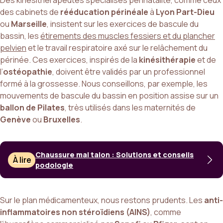
Des kinésithérapeutes spécialisés périnatalité, comme ceux
des cabinets de
rééducation périnéale
à
Lyon Part-Dieu
ou
Marseille
, insistent sur les exercices de bascule du
bassin, les
étirements des muscles fessiers
et du plancher
pelvien
et le travail respiratoire axé sur le relâchement du
périnée. Ces exercices, inspirés de la
kinésithérapie
et de
l’
ostéopathie
, doivent être validés par un professionnel
formé à la grossesse. Nous conseillons, par exemple, les
mouvements de bascule du bassin en position assise sur un
ballon de Pilates
, très utilisés dans les maternités de
Genève
ou
Bruxelles
.
Chaussure mal talon : Solutions et conseils
À lire
podologie
Sur le plan médicamenteux, nous restons prudents. Les
anti-
inflammatoires non stéroïdiens (AINS)
, comme