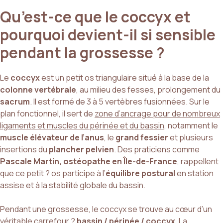
Qu’est-ce que le coccyx et
pourquoi devient-il si sensible
pendant la grossesse ?
Le
coccyx
est un petit os triangulaire situé à la base de la
colonne vertébrale
, au milieu des fesses, prolongement du
sacrum
. Il est formé de 3 à 5 vertèbres fusionnées. Sur le
plan fonctionnel, il sert de
zone d’ancrage pour de nombreux
ligaments et muscles du périnée et du bassin
, notamment le
muscle élévateur de l’anus
, le
grand fessier
et plusieurs
insertions du
plancher pelvien
. Des praticiens comme
Pascale Martin, ostéopathe en Île-de-France
, rappellent
que ce petit ? os participe à l’
équilibre postural
en station
assise et à la stabilité globale du bassin.
Pendant une grossesse, le coccyx se trouve au cœur d’un
véritable carrefour ?
bassin / périnée / coccyx
. La