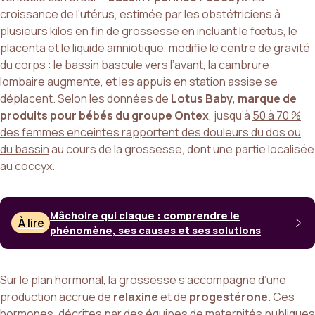
croissance de l’utérus, estimée par les obstétriciens à
plusieurs kilos en fin de grossesse en incluant le fœtus, le
placenta et le liquide amniotique, modifie le
centre de gravité
du corps
: le bassin bascule vers l’avant, la cambrure
lombaire augmente, et les appuis en station assise se
déplacent. Selon les données de
Lotus Baby, marque de
produits pour bébés du groupe Ontex
, jusqu’à
50 à 70 %
des femmes enceintes rapportent des douleurs du dos ou
du bassin
au cours de la grossesse, dont une partie localisée
au coccyx.
Mâchoire qui claque : comprendre le
À lire
phénomène, ses causes et ses solutions
Sur le plan hormonal, la grossesse s’accompagne d’une
production accrue de
relaxine
et de
progestérone
. Ces
hormones, décrites par des équipes de maternités publiques