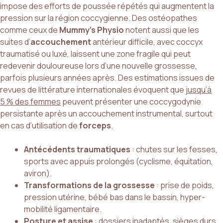
impose des efforts de poussée répétés qui augmentent la
pression sur la région coccygienne. Des ostéopathes
comme ceux de
Mummy’s Physio
notent aussi que les
suites d’
accouchement
antérieur difficile, avec coccyx
traumatisé ou luxé, laissent une zone fragile qui peut
redevenir douloureuse lors d’une nouvelle grossesse,
parfois plusieurs années après. Des estimations issues de
revues de littérature internationales évoquent que
jusqu’à
5 % des femmes
peuvent présenter une coccygodynie
persistante après un accouchement instrumental, surtout
en cas d’utilisation de
forceps
.
Antécédents traumatiques
: chutes sur les fesses,
sports avec appuis prolongés (cyclisme, équitation,
aviron).
Transformations de la grossesse
: prise de poids,
pression utérine, bébé bas dans le bassin, hyper-
mobilité ligamentaire.
Posture et assise
: dossiers inadaptés, sièges durs,