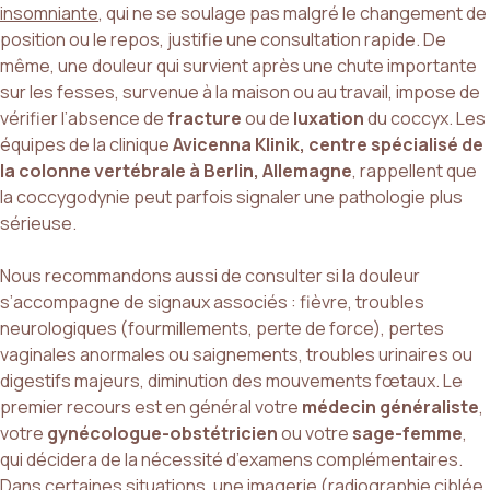
insomniante
, qui ne se soulage pas malgré le changement de
position ou le repos, justifie une consultation rapide. De
même, une douleur qui survient après une chute importante
sur les fesses, survenue à la maison ou au travail, impose de
vérifier l’absence de
fracture
ou de
luxation
du coccyx. Les
équipes de la clinique
Avicenna Klinik, centre spécialisé de
la colonne vertébrale à Berlin, Allemagne
, rappellent que
la coccygodynie peut parfois signaler une pathologie plus
sérieuse.
Nous recommandons aussi de consulter si la douleur
s’accompagne de signaux associés : fièvre, troubles
neurologiques (fourmillements, perte de force), pertes
vaginales anormales ou saignements, troubles urinaires ou
digestifs majeurs, diminution des mouvements fœtaux. Le
premier recours est en général votre
médecin généraliste
,
votre
gynécologue-obstétricien
ou votre
sage-femme
,
qui décidera de la nécessité d’examens complémentaires.
Dans certaines situations, une imagerie (radiographie ciblée,