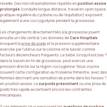
réveille. Des microtraumatismes répétés en
position assise
prolongée
(conduite longue distance, travail en open space,
pratique régulière du cyclisme ou de l’équitation) exposent
également à une coccygodynie pendant la grossesse.
Les changements directement liés à la grossesse jouent
ensuite un rôle central. Les données de
Care Hospitals
évoquent la
prise de poids
et la pression supplémentaire
exercée par l’utérus sur la colonne et le bassin comme
facteurs déclencheurs fréquents. Le bébé, lorsqu’il est bas ?
dans le bassin en fin de grossesse, peut exercer une
pression directe sur la région coccygienne. Nous voyons
souvent cette configuration au troisième trimestre, avec des
femmes décrivant une sensation de pointe dans les fesses ?
en position assise. Le
surpoids préexistant
ou une prise de
poids très rapide accentuent encore les contraintes
mécaniques.
À ces éléments se superposent les
questions de posture
.