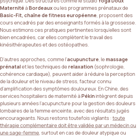
psychique. Des structures comme le studio
Yoga Doux
Maternité
à
Bordeaux
ou les programmes prénataux de
Basic-Fit, chaîne de fitness européenne
, proposent des
cours encadrés par des enseignants formés à la grossesse.
Nous estimons ces pratiques pertinentes lorsqu’elles sont
bien encadrées, car elles complètent le travail des
kinésithérapeutes et des ostéopathes.
D’autres approches, comme l’
acupuncture
, le
massage
prénatal
et les techniques de
relaxation
(sophrologie,
cohérence cardiaque), peuvent aider à réduire la perception
de la douleur et le niveau de stress, facteur connu
d’amplification des symptômes douloureux. En Chine, des
services hospitaliers de maternité à
Pékin
intègrent depuis
plusieurs années l’acupuncture pour la gestion des douleurs
lombaires de la femme enceinte, avec des résultats jugés
encourageants. Nous restons toutefois vigilants :
toute
thérapie complémentaire doit être validée par un médecin ou
une sage-femme
, surtout en cas de douleur atypique ou