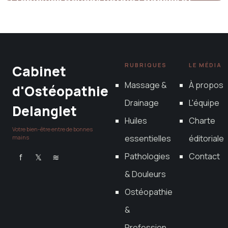
Solutions
22 mai 2026
RUBRIQUES
LE MÉDIA
Cabinet
Massage &
À propos
d'Ostéopathie
Drainage
L'équipe
Delanglet
Huiles
Charte
Votre bien-être entre de bonnes
essentielles
éditoriale
mains
Pathologies
Contact
f
𝕏
≋
& Douleurs
Ostéopathie
&
Profession