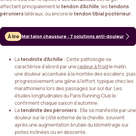
affectant principalement le
tendon d’Achille
, les
tendons
péroniers
latéraux, ou encore le
tendon tibial postérieur
.
À lire
Mal talon chaussure : 7 solutions anti-douleur
La
tendinite d’Achille
: Cette pathologie se
caractérise d’abord par une
raideur à froid
le matin,
une douleur accentuée à la montée des escaliers, puis
progressivement une gêne à l’effort, typique chez les
marathoniens lors des passages sur sol dur. Les
études longitudinales du Paris Running Club le
confirment chaque saison d’automne.
La
tendinite des péroniers
: Elle se manifeste par une
douleur sur le côté externe de la cheville, souvent
après une augmentation brutale du kilométrage sur
pistes inclinées ou en descente.