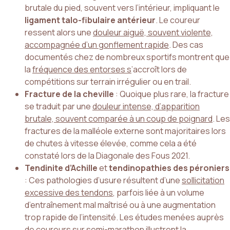
brutale du pied, souvent vers l’intérieur, impliquant le
ligament talo-fibulaire antérieur
. Le coureur
ressent alors une
douleur aiguë, souvent violente,
accompagnée d’un gonflement rapide
. Des cas
documentés chez de nombreux sportifs montrent que
la
fréquence des entorses s
’accroît lors de
compétitions sur terrain irrégulier ou en trail.
Fracture de la cheville
: Quoique plus rare, la fracture
se traduit par une
douleur intense, d’apparition
brutale, souvent comparée à un coup de poignard
. Les
fractures de la malléole externe sont majoritaires lors
de chutes à vitesse élevée, comme cela a été
constaté lors de la Diagonale des Fous 2021.
Tendinite d’Achille
et
tendinopathies des péroniers
: Ces pathologies d’usure résultent d’une
sollicitation
excessive des tendons
, parfois liée à un volume
d’entraînement mal maîtrisé ou à une augmentation
trop rapide de l’intensité. Les études menées auprès
de coureurs sur semi-marathon illustrent la