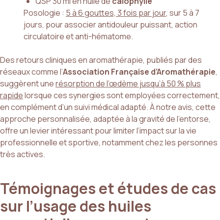
QSP 30 ml en huile de
calophylle
Posologie :
5 à 6 gouttes, 3 fois par jour
, sur 5 à 7
jours, pour associer antidouleur puissant, action
circulatoire et anti-hématome.
Des retours cliniques en aromathérapie, publiés par des
réseaux comme l’
Association Française d’Aromathérapie
,
suggèrent une
résorption de l’œdème jusqu’à 50 % plus
rapide
lorsque ces synergies sont employées correctement,
en complément d’un suivi médical adapté. À notre avis, cette
approche personnalisée, adaptée à la gravité de l’entorse,
offre un levier intéressant pour limiter l’impact sur la vie
professionnelle et sportive, notamment chez les personnes
très actives.
Témoignages et études de cas
sur l’usage des huiles