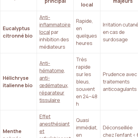
principal
majeurs
local
Anti-
Rapide,
inflammatoire
Irritation cutan
Eucalyptus
en
local
par
en cas de
citronné bio
quelques
inhibition des
surdosage
heures
médiateurs
Très
Anti-
rapide
hématome,
sur les
Prudence avec
Hélichryse
anti-
bleus,
traitements
italienne bio
œdémateux,
souvent
anticoagulants
réparateur
en 24–48
tissulaire
h
Effet
Quasi
anesthésiant
immédiat,
Déconseillée
Menthe
et
en
chez l’enfant < 