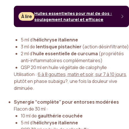
Huiles essentielles pour mal de dos :
À lire
soulagement naturel et efficace
5 ml d’
hélichryse italienne
3 ml de
lentisque pistachier
(action désinfiltrante)
2 ml d’
huile essentielle de curcuma
(propriétés
anti-inflammatoires complémentaires)
QSP 20 ml en huile végétale de calophylle
Utilisation :
6 à 8 gouttes, matin et soir, sur 7 à 10 jours
,
plutôt en phase subaigu?, une fois la douleur vive
diminuée.
Synergie “complète” pour entorses modérées
Flacon de 30 ml :
10 ml de
gaulthérie couchée
5 ml d’
hélichryse italienne