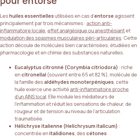
pour entorse
Les
huiles essentielles
utilisées en cas d’
entorse
agissent
principalement par trois mécanismes :
action anti-
inflammatoire locale
,
effet analgésique ou anesthésiant
et
modulation des spasmes musculaires péri-articulaires
. Cette
action découle de molécules bien caractérisées, étudiées en
pharmacologie et en chimie des substances naturelles.
Eucalyptus citronné (Corymbia citriodora)
: riche
en
citronellal
(souvent entre 65 et 82 %), molécule de
la famille des
aldéhydes monoterpéniques
, cette
huile exerce une activité
anti-inflammatoire proche
d’un AINS local
. Elle module les médiateurs de
l’inflammation et réduit les sensations de chaleur, de
rougeur et de tension au niveau de l’articulation
traumatisée.
Hélichryse italienne (Helichrysum italicum)
:
concentrée en
italidiones
, des
cétones