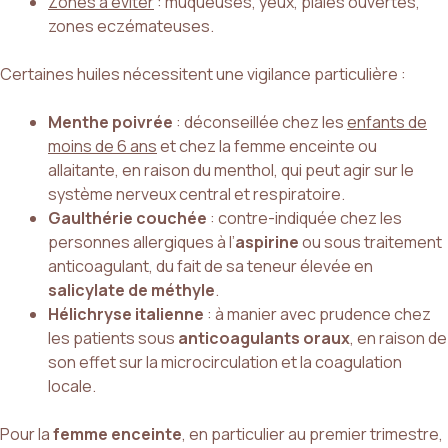
Zones à éviter
: muqueuses, yeux, plaies ouvertes,
zones eczémateuses.
Certaines huiles nécessitent une vigilance particulière :
Menthe poivrée
: déconseillée chez les
enfants de
moins de 6 ans
et chez la femme enceinte ou
allaitante, en raison du menthol, qui peut agir sur le
système nerveux central et respiratoire.
Gaulthérie couchée
: contre-indiquée chez les
personnes allergiques à l’
aspirine
ou sous traitement
anticoagulant, du fait de sa teneur élevée en
salicylate de méthyle
.
Hélichryse italienne
: à manier avec prudence chez
les patients sous
anticoagulants oraux
, en raison de
son effet sur la microcirculation et la coagulation
locale.
Pour la
femme enceinte
, en particulier au premier trimestre,