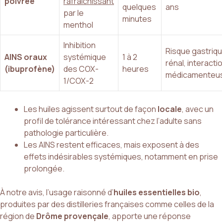
poivrée
rafraîchissant
quelques
ans
par le
minutes
menthol
Inhibition
Risque gastriqu
AINS oraux
systémique
1 à 2
rénal, interacti
(ibuprofène)
des COX-
heures
médicamenteu
1/COX-2
Les huiles agissent surtout de façon
locale
, avec un
profil de tolérance intéressant chez l’adulte sans
pathologie particulière.
Les AINS restent efficaces, mais exposent à des
effets indésirables systémiques, notamment en prise
prolongée.
À notre avis, l’usage raisonné d’
huiles essentielles bio
,
produites par des distilleries françaises comme celles de la
région de
Drôme provençale
, apporte une réponse