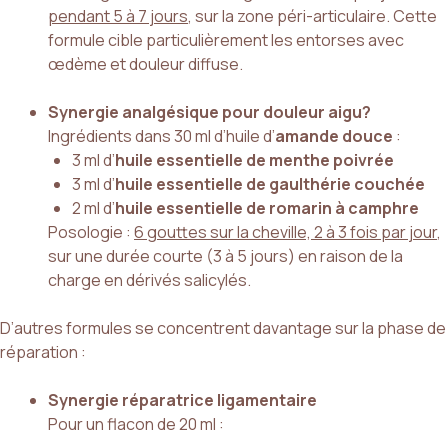
pendant 5 à 7 jours
, sur la zone péri-articulaire. Cette
formule cible particulièrement les entorses avec
œdème et douleur diffuse.
Synergie analgésique pour douleur aigu?
Ingrédients dans 30 ml d’huile d’
amande douce
:
3 ml d’
huile essentielle de menthe poivrée
3 ml d’
huile essentielle de gaulthérie couchée
2 ml d’
huile essentielle de romarin à camphre
Posologie :
6 gouttes sur la cheville, 2 à 3 fois par jour
,
sur une durée courte (3 à 5 jours) en raison de la
charge en dérivés salicylés.
D’autres formules se concentrent davantage sur la phase de
réparation :
Synergie réparatrice ligamentaire
Pour un flacon de 20 ml :