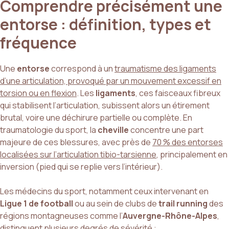
Comprendre précisément une
entorse : définition, types et
fréquence
Une
entorse
correspond à un
traumatisme des ligaments
d’une articulation, provoqué par un mouvement excessif en
torsion ou en flexion
. Les
ligaments
, ces faisceaux fibreux
qui stabilisent l’articulation, subissent alors un étirement
brutal, voire une déchirure partielle ou complète. En
traumatologie du sport, la
cheville
concentre une part
majeure de ces blessures, avec près de
70 % des entorses
localisées sur l’articulation tibio-tarsienne
, principalement en
inversion (pied qui se replie vers l’intérieur).
Les médecins du sport, notamment ceux intervenant en
Ligue 1 de football
ou au sein de clubs de
trail running
des
régions montagneuses comme l’
Auvergne-Rhône-Alpes
,
distinguent plusieurs degrés de sévérité :