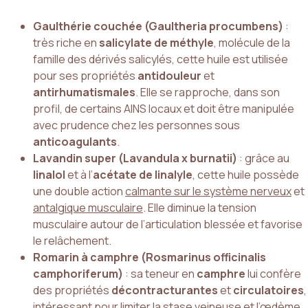
Gaulthérie couchée (Gaultheria procumbens)
:
très riche en
salicylate de méthyle
, molécule de la
famille des dérivés salicylés, cette huile est utilisée
pour ses propriétés
antidouleur
et
antirhumatismales
. Elle se rapproche, dans son
profil, de certains AINS locaux et doit être manipulée
avec prudence chez les personnes sous
anticoagulants
.
Lavandin super (Lavandula x burnatii)
: grâce au
linalol
et à l’
acétate de linalyle
, cette huile possède
une double action
calmante sur le système nerveux
et
antalgique musculaire
. Elle diminue la tension
musculaire autour de l’articulation blessée et favorise
le relâchement.
Romarin à camphre (Rosmarinus officinalis
camphoriferum)
: sa teneur en
camphre
lui confère
des propriétés
décontracturantes
et
circulatoires
,
intéressant pour limiter la stase veineuse et l’œdème.