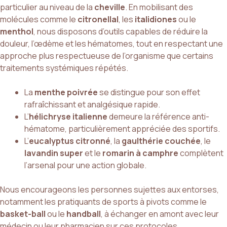
particulier au niveau de la
cheville
. En mobilisant des
molécules comme le
citronellal
, les
italidiones
ou le
menthol
, nous disposons d’outils capables de réduire la
douleur, l’œdème et les hématomes, tout en respectant une
approche plus respectueuse de l’organisme que certains
traitements systémiques répétés.
La
menthe poivrée
se distingue pour son effet
rafraîchissant et analgésique rapide.
L’
hélichryse italienne
demeure la référence anti-
hématome, particulièrement appréciée des sportifs.
L’
eucalyptus citronné
, la
gaulthérie couchée
, le
lavandin super
et le
romarin à camphre
complètent
l’arsenal pour une action globale.
Nous encourageons les personnes sujettes aux entorses,
notamment les pratiquants de sports à pivots comme le
basket-ball
ou le
handball
, à échanger en amont avec leur
médecin ou leur pharmacien sur ces protocoles