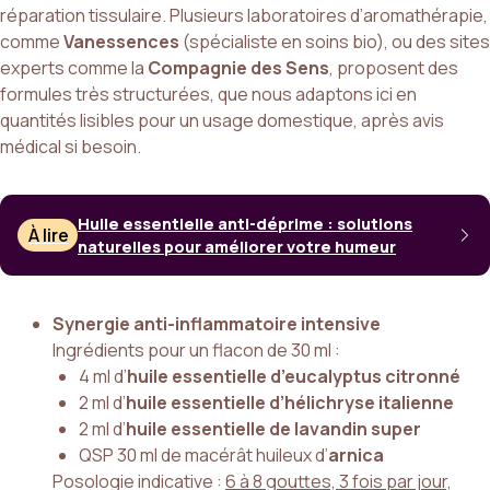
réparation tissulaire. Plusieurs laboratoires d’aromathérapie,
comme
Vanessences
(spécialiste en soins bio), ou des sites
experts comme la
Compagnie des Sens
, proposent des
formules très structurées, que nous adaptons ici en
quantités lisibles pour un usage domestique, après avis
médical si besoin.
Huile essentielle anti-déprime : solutions
À lire
naturelles pour améliorer votre humeur
Synergie anti-inflammatoire intensive
Ingrédients pour un flacon de 30 ml :
4 ml d’
huile essentielle d’eucalyptus citronné
2 ml d’
huile essentielle d’hélichryse italienne
2 ml d’
huile essentielle de lavandin super
QSP 30 ml de macérât huileux d’
arnica
Posologie indicative :
6 à 8 gouttes, 3 fois par jour,