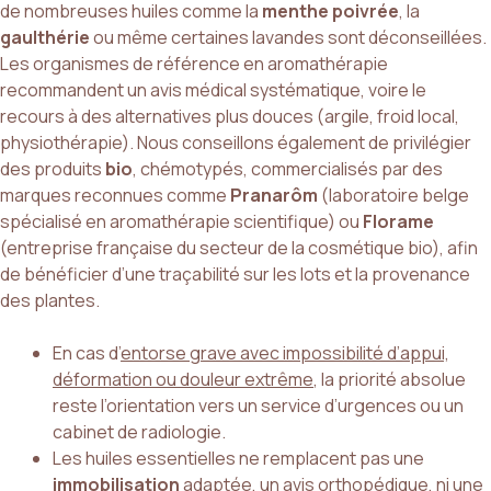
de nombreuses huiles comme la
menthe poivrée
, la
gaulthérie
ou même certaines lavandes sont déconseillées.
Les organismes de référence en aromathérapie
recommandent un avis médical systématique, voire le
recours à des alternatives plus douces (argile, froid local,
physiothérapie). Nous conseillons également de privilégier
des produits
bio
, chémotypés, commercialisés par des
marques reconnues comme
Pranarôm
(laboratoire belge
spécialisé en aromathérapie scientifique) ou
Florame
(entreprise française du secteur de la cosmétique bio), afin
de bénéficier d’une traçabilité sur les lots et la provenance
des plantes.
En cas d’
entorse grave avec impossibilité d’appui,
déformation ou douleur extrême
, la priorité absolue
reste l’orientation vers un service d’urgences ou un
cabinet de radiologie.
Les huiles essentielles ne remplacent pas une
immobilisation
adaptée, un avis orthopédique, ni une