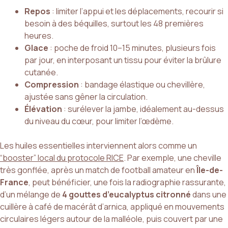
Repos
: limiter l’appui et les déplacements, recourir si
besoin à des béquilles, surtout les 48 premières
heures.
Glace
: poche de froid 10–15 minutes, plusieurs fois
par jour, en interposant un tissu pour éviter la brûlure
cutanée.
Compression
: bandage élastique ou chevillère,
ajustée sans gêner la circulation.
Élévation
: surélever la jambe, idéalement au-dessus
du niveau du cœur, pour limiter l’œdème.
Les huiles essentielles interviennent alors comme un
“booster” local du protocole RICE
. Par exemple, une cheville
très gonflée, après un match de football amateur en
Île-de-
France
, peut bénéficier, une fois la radiographie rassurante,
d’un mélange de
4 gouttes d’eucalyptus citronné
dans une
cuillère à café de macérât d’arnica, appliqué en mouvements
circulaires légers autour de la malléole, puis couvert par une