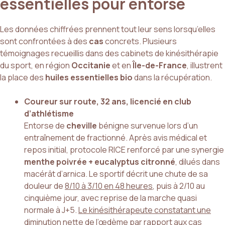
essentielles pour entorse
Les données chiffrées prennent tout leur sens lorsqu’elles
sont confrontées à des
cas
concrets. Plusieurs
témoignages recueillis dans des cabinets de kinésithérapie
du sport, en région
Occitanie
et en
Île-de-France
, illustrent
la place des
huiles essentielles bio
dans la récupération.
Coureur sur route, 32 ans, licencié en club
d’athlétisme
Entorse de
cheville
bénigne survenue lors d’un
entraînement de fractionné. Après avis médical et
repos initial, protocole RICE renforcé par une synergie
menthe poivrée + eucalyptus citronné
, dilués dans
macérât d’arnica. Le sportif décrit une chute de sa
douleur de
8/10 à 3/10 en 48 heures
, puis à 2/10 au
cinquième jour, avec reprise de la marche quasi
normale à J+5.
Le kinésithérapeute constatant une
diminution
nette de l’œdème par rapport aux cas