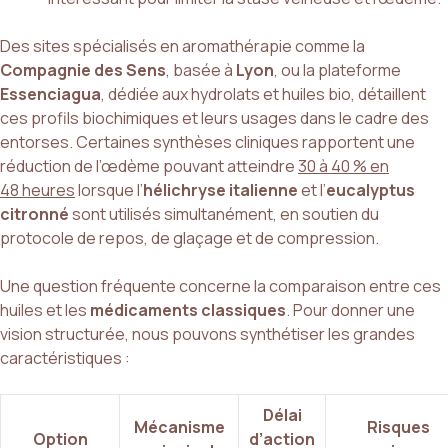
Des sites spécialisés en aromathérapie comme la
Compagnie des Sens
, basée à
Lyon
, ou la plateforme
Essenciagua
, dédiée aux hydrolats et huiles bio, détaillent
ces profils biochimiques et leurs usages dans le cadre des
entorses. Certaines synthèses cliniques rapportent une
réduction de l’œdème pouvant atteindre
30 à 40 % en
48 heures
lorsque l’
hélichryse italienne
et l’
eucalyptus
citronné
sont utilisés simultanément, en soutien du
protocole de repos, de glaçage et de compression.
Une question fréquente concerne la comparaison entre ces
huiles et les
médicaments classiques
. Pour donner une
vision structurée, nous pouvons synthétiser les grandes
caractéristiques :
Délai
Mécanisme
Risques
Option
d’action