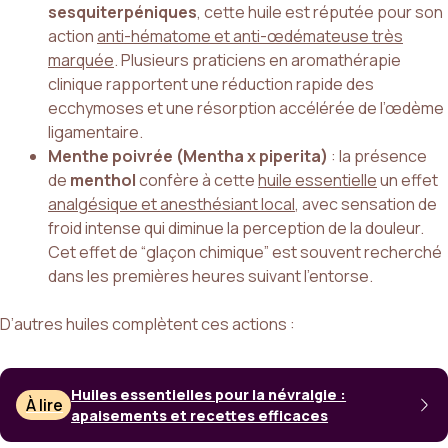
sesquiterpéniques
, cette huile est réputée pour son
action
anti-hématome et anti-œdémateuse très
marquée
. Plusieurs praticiens en aromathérapie
clinique rapportent une réduction rapide des
ecchymoses et une résorption accélérée de l’œdème
ligamentaire.
Menthe poivrée (Mentha x piperita)
: la présence
de
menthol
confère à cette
huile essentielle
un effet
analgésique et anesthésiant local
, avec sensation de
froid intense qui diminue la perception de la douleur.
Cet effet de “glaçon chimique” est souvent recherché
dans les premières heures suivant l’entorse.
D’autres huiles complètent ces actions :
Huiles essentielles pour la névralgie :
À lire
apaisements et recettes efficaces