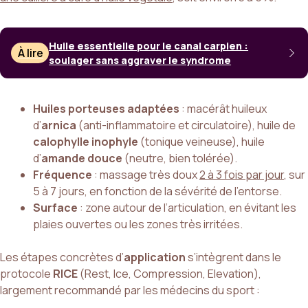
Huile essentielle pour le canal carpien :
À lire
soulager sans aggraver le syndrome
Huiles porteuses adaptées
: macérât huileux
d’
arnica
(anti-inflammatoire et circulatoire), huile de
calophylle inophyle
(tonique veineuse), huile
d’
amande douce
(neutre, bien tolérée).
Fréquence
: massage très doux
2 à 3 fois par jour
, sur
5 à 7 jours, en fonction de la sévérité de l’entorse.
Surface
: zone autour de l’articulation, en évitant les
plaies ouvertes ou les zones très irritées.
Les étapes concrètes d’
application
s’intègrent dans le
protocole
RICE
(Rest, Ice, Compression, Elevation),
largement recommandé par les médecins du sport :