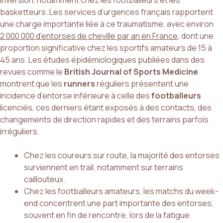
inversion, notamment chez les footballeurs et les
basketteurs. Les services d’urgences français rapportent
une charge importante liée à ce traumatisme, avec environ
2 000 000 d’entorses de cheville par an en France
, dont une
proportion significative chez les sportifs amateurs de 15 à
45 ans. Les études épidémiologiques publiées dans des
revues comme le
British Journal of Sports Medicine
montrent que les
runners
réguliers présentent une
incidence d’entorse inférieure à celle des
footballeurs
licenciés, ces derniers étant exposés à des contacts, des
changements de direction rapides et des terrains parfois
irréguliers.
Chez les coureurs sur route, la majorité des entorses
surviennent en trail, notamment sur terrains
caillouteux.
Chez les footballeurs amateurs, les matchs du week-
end concentrent une part importante des entorses,
souvent en fin de rencontre, lors de la fatigue