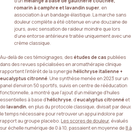
d’un
mélange à base de gaulthérie couchée,
romarin à camphre et lavandin super
, en
association à un bandage élastique. La marche sans
douleur complète a été obtenue en une douzaine de
jours, avec sensation de raideur moindre que lors
d’une entorse antérieure traitée uniquement avec une
crème classique.
Au-delà de ces témoignages, des
études de cas
publiées
dans des revues spécialisées en aromathérapie clinique
rapportent l’intérêt de la synergie
hélichryse italienne +
eucalyptus citronné
. Une synthèse menée en 2023 sur un
panel d’environ 50 sportifs, suivis en centre de rééducation
fonctionnelle, a montré que l’ajout d’un mélange d’huiles
essentielles à base d’
hélichryse
, d’
eucalyptus citronné
et
de
lavandin
, en plus du protocole classique, divisait par deux
le temps nécessaire pour retrouver un appui indolore par
rapport au groupe placebo.
Les scores de douleur
, évalués
sur échelle numérique de 0 à 10, passaient en moyenne de
8 à