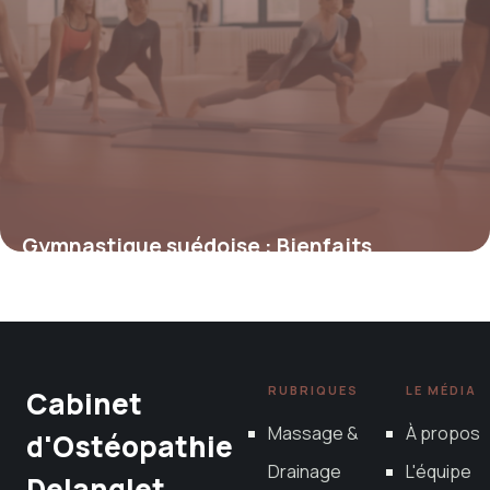
Gymnastique suédoise : Bienfaits
exercices
11 mars 2026
RUBRIQUES
LE MÉDIA
Cabinet
Massage &
À propos
d'Ostéopathie
Drainage
L'équipe
Delanglet