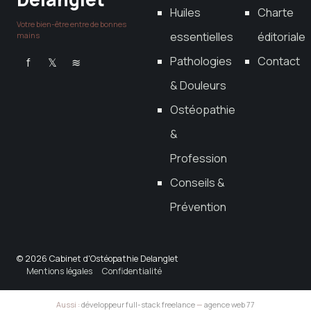
Huiles
Charte
Votre bien-être entre de bonnes
essentielles
éditoriale
mains
Pathologies
Contact
f
𝕏
≋
& Douleurs
Ostéopathie
&
Profession
Conseils &
Prévention
© 2026 Cabinet d'Ostéopathie Delanglet
Mentions légales
Confidentialité
Aussi :
développeur full-stack freelance
—
agence web 77