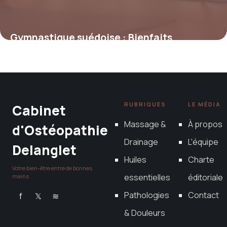
Gymnastique suédoise : Bienfaits
exercices
11 mars 2026
RUBRIQUES
LE MÉDIA
Cabinet
Massage &
À propos
d'Ostéopathie
Drainage
L'équipe
Delanglet
Huiles
Charte
Votre bien-être entre de bonnes
essentielles
éditoriale
mains
Pathologies
Contact
f
𝕏
≋
& Douleurs