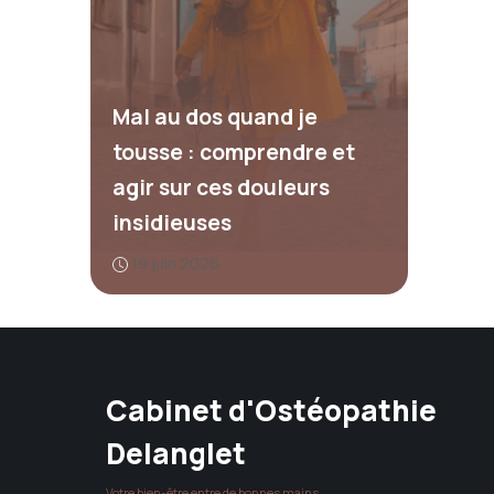
Mal au dos quand je
tousse : comprendre et
agir sur ces douleurs
insidieuses
19 juin 2026
Cabinet d'Ostéopathie
Delanglet
Votre bien-être entre de bonnes mains