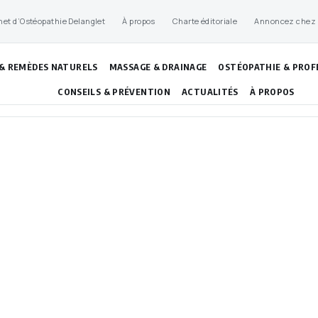
net d’Ostéopathie Delanglet
À propos
Charte éditoriale
Annoncez chez
 & REMÈDES NATURELS
MASSAGE & DRAINAGE
OSTÉOPATHIE & PROF
CONSEILS & PRÉVENTION
ACTUALITÉS
À PROPOS