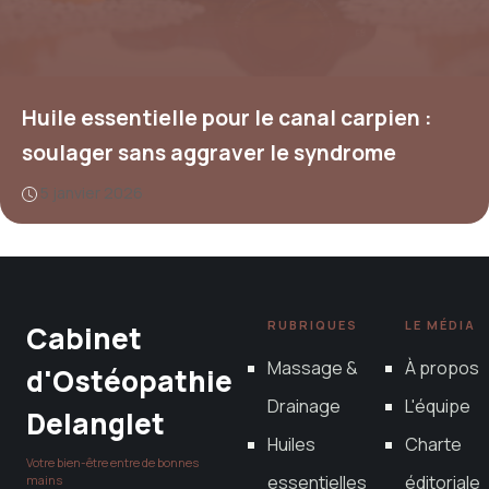
Huile essentielle pour le canal carpien :
soulager sans aggraver le syndrome
5 janvier 2026
RUBRIQUES
LE MÉDIA
Cabinet
Massage &
À propos
d'Ostéopathie
Drainage
L'équipe
Delanglet
Huiles
Charte
Votre bien-être entre de bonnes
essentielles
éditoriale
mains