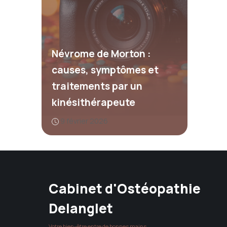
Névrome de Morton :
causes, symptômes et
traitements par un
kinésithérapeute
9 février 2026
Cabinet d'Ostéopathie
Delanglet
Votre bien-être entre de bonnes mains