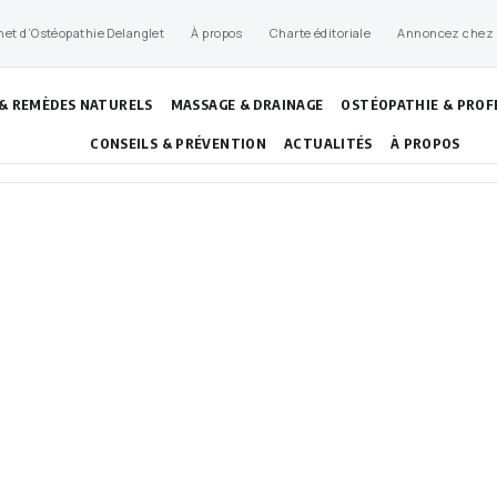
net d’Ostéopathie Delanglet
À propos
Charte éditoriale
Annoncez chez
 & REMÈDES NATURELS
MASSAGE & DRAINAGE
OSTÉOPATHIE & PROF
CONSEILS & PRÉVENTION
ACTUALITÉS
À PROPOS