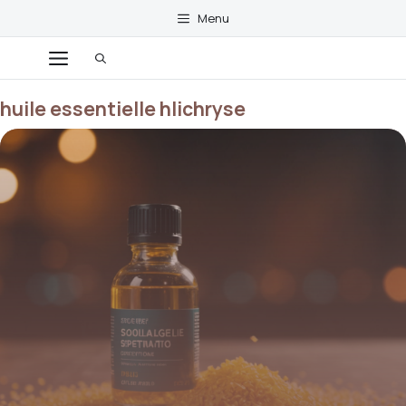
Aller
Menu
au
contenu
Menu
huile essentielle hlichryse