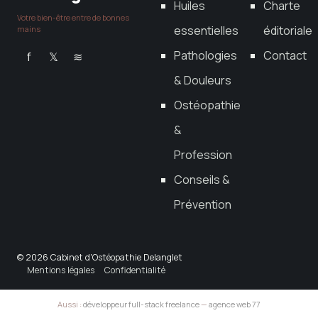
Huiles
Charte
Votre bien-être entre de bonnes
essentielles
éditoriale
mains
Pathologies
Contact
f
𝕏
≋
& Douleurs
Ostéopathie
&
Profession
Conseils &
Prévention
© 2026 Cabinet d'Ostéopathie Delanglet
Mentions légales
Confidentialité
Aussi :
développeur full-stack freelance
—
agence web 77