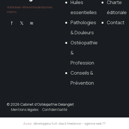
Huiles
Charte
Votre bien-être entre de bonnes
essentielles
éditoriale
mains
Pathologies
Contact
f
𝕏
≋
& Douleurs
Ostéopathie
&
Profession
Conseils &
Prévention
© 2026 Cabinet d'Ostéopathie Delanglet
Mentions légales
Confidentialité
Aussi :
développeur full-stack freelance
—
agence web 77