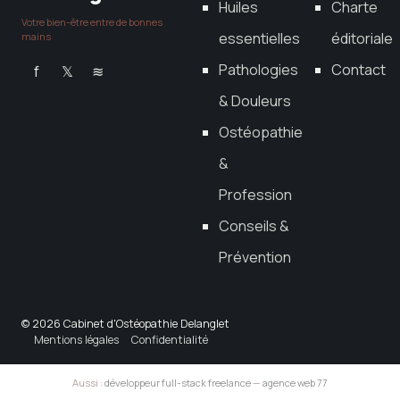
Huiles
Charte
Votre bien-être entre de bonnes
essentielles
éditoriale
mains
Pathologies
Contact
f
𝕏
≋
& Douleurs
Ostéopathie
&
Profession
Conseils &
Prévention
© 2026 Cabinet d'Ostéopathie Delanglet
Mentions légales
Confidentialité
Aussi :
développeur full-stack freelance
—
agence web 77