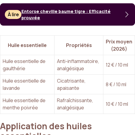
Entorse cheville baume tigre : Efficacité
À lire
prouvée
Prix moyen
Huile essentielle
Propriétés
(2026)
Huile essentielle de
Anti-inflammatoire,
12 € / 10 ml
gaulthérie
analgésique
Huile essentielle de
Cicatrisante,
8 € / 10 ml
lavande
apaisante
Huile essentielle de
Rafraîchissante,
10 € / 10 ml
menthe poivrée
analgésique
Application des huiles