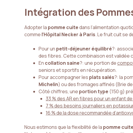
Intégration des Pommes
Adopter la
pomme cuite
dans l’alimentation quoti
comme
l’Hôpital Necker à Paris
. Le fruit cuit se
Pour un
petit-déjeuner équilibré
?: assoc
des fibres. Cette combinaison est validée 
En
collation saine
?: une portion de
compot
seniors et sportifs en récupération.
Pour accompagner les
plats salés
?: la po
Michelin
) ou des fromages affinés (Brie de
Côté chiffres, une
portion type
(150 g) pr
33 % des AR en fibres pour un enfant de
7 % des besoins journaliers en potassiu
16 % de la dose recommandée d’antioxy
Nous estimons que la flexibilité de la
pomme cuit