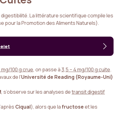
 digestibilité. La littérature scientifique compile les
e pour la Promotion des Aliments Naturels).
celet
 mg/100 g crue
, on passe à
3,5 – 4 mg/100 g cuite
.
vaux de l’
Université de Reading (Royaume-Uni)
M
, s’observe sur les analyses de
transit digestif
’après
Ciqual
), alors que la
fructose
et les