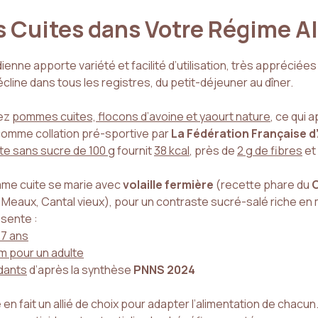
 Cuites dans Votre Régime A
dienne apporte variété et facilité d’utilisation, très apprécié
 décline dans tous les registres, du petit-déjeuner au dîner.
iez
pommes cuites, flocons d’avoine et yaourt nature
, ce qui
comme collation pré-sportive par
La Fédération Française d
e sans sucre de 100 g
fournit
38 kcal
, près de
2 g de fibres
et
mme cuite se marie avec
volaille fermière
(recette phare du
C
 Meaux, Cantal vieux), pour un contraste sucré-salé riche en
ésente :
 7 ans
m pour un adulte
dants
d’après la synthèse
PNNS 2024
e
en fait un allié de choix pour adapter l’alimentation de chacun.