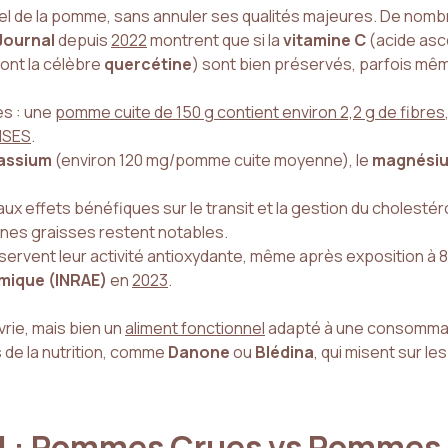
onnel de la pomme, sans annuler ses qualités majeures. De no
Journal
depuis
2022
montrent que si la
vitamine C
(acide asco
ont la célèbre
quercétine
) sont bien préservés, parfois mêm
s : une
pomme cuite de 150 g contient environ 2,2 g de fibres
ANSES
.
assium
(environ 120 mg/pomme cuite moyenne), le
magnési
 aux effets bénéfiques sur le transit et la gestion du cholesté
aines graisses restent notables.
ervent leur activité antioxydante, même après exposition à 
omique (INRAE)
en
2023
.
rie, mais bien un
aliment fonctionnel
adapté à une consommation
 de la nutrition, comme
Danone
ou
Blédina
, qui misent sur l
el : Pommes Crues vs Pommes