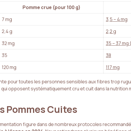
Pomme crue (pour 100 g)
7 mg
3,5 – 4 mg
2,4 g
2,2 g
32 mg
35 – 37 mg 
35
38
120 mg
117 mg
nte pour toutes les personnes sensibles aux fibres trop rug
 qui opposent systématiquement cru et cuit dans la nutrition
es Pommes Cuites
limentation figure dans de nombreux protocoles recommandés