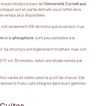
mbreuses études issues de
l’Université Cornell aux
rbique) est en partie détruite sous l’effet de la
e rendus plus disponibles.
, soit seulement 10% de moins que la version crue,
um
et le
phosphore
, sont peu sensibles à la
rol. Sa structure est légèrement modifiée, mais son
80?C sur 30 minutes, selon une étude menée par
 variée et ciblée selon le profil de chacun. Elle
es desserts fruits cuits intégrés dans leurs gammes
 Cuites