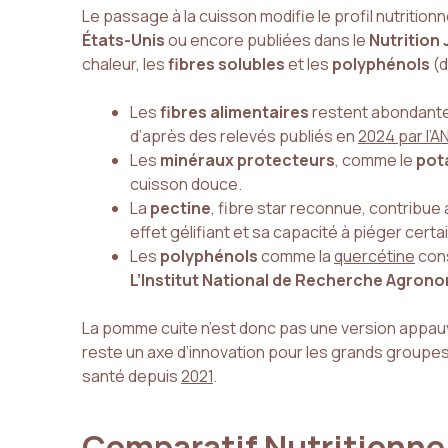
Le passage à la cuisson modifie le profil nutriti
États-Unis
ou encore publiées dans le
Nutrition 
chaleur, les
fibres solubles
et les
polyphénols
(d
Les
fibres alimentaires
restent abondante
d’après des relevés publiés en
2024 par l’
Les
minéraux protecteurs
, comme le
pot
cuisson douce.
La
pectine
, fibre star reconnue, contribue
effet gélifiant et sa capacité à piéger cert
Les
polyphénols
comme la
quercétine
cons
L’Institut National de Recherche Agron
La pomme cuite n’est donc pas une version appauv
reste un axe d’innovation pour les grands groupes
santé depuis
2021
.
Comparatif Nutritionn