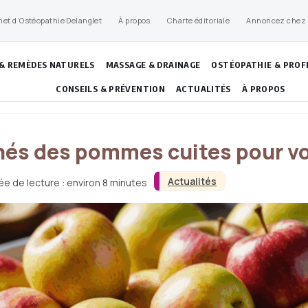
net d’Ostéopathie Delanglet
À propos
Charte éditoriale
Annoncez chez
 & REMÈDES NATURELS
MASSAGE & DRAINAGE
OSTÉOPATHIE & PROF
CONSEILS & PRÉVENTION
ACTUALITÉS
À PROPOS
nés des pommes cuites pour v
Actualités
ée de lecture : environ 8 minutes