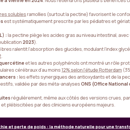
e à Vienne en 2024
. Nous retiendrons plusieurs bénéfices 
bres solubles
ramollies (surtout la pectine) favorisent le confo
es
est systématiquement prescrite par les pédiatres et géria
L) :
la pectine piège les acides gras au niveau intestinal, ave
ublication
2023
).
fibres ralentit l’absorption des glucides, modulant l’index gly
2
.
quercétine
et les autres polyphénols ont montré un rôle pro
ulaires cérébraux d’au moins
12% selon l’étude Rotterdam
(35
ancers :
les effets synergiques des antioxydants et de la pecti
gestifs, validée par des méta-analyses
ONS (Office National
ites
régulièrement, même aux côtés des versions crues, parti
 et plébiscitées par des cliniciens européens majeurs.
hie et perte de poids : la méthode naturelle pour une transf