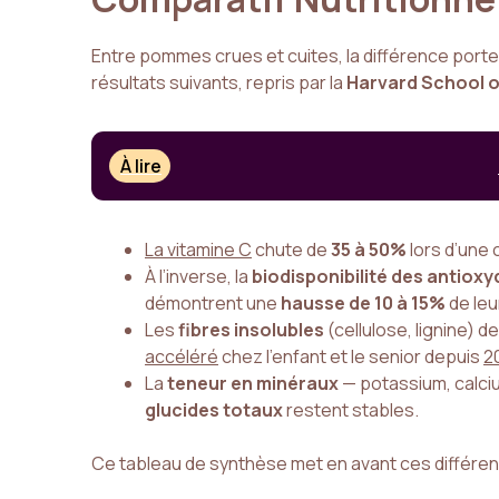
Entre pommes crues et cuites, la différence porte
résultats suivants, repris par la
Harvard School o
À lire
La vitamine C
chute de
35 à 50%
lors d’une 
À l’inverse, la
biodisponibilité des antiox
démontrent une
hausse de 10 à 15%
de leu
Les
fibres insolubles
(cellulose, lignine) 
accéléré
chez l’enfant et le senior depuis
2
La
teneur en minéraux
— potassium, calci
glucides totaux
restent stables.
Ce tableau de synthèse met en avant ces différe