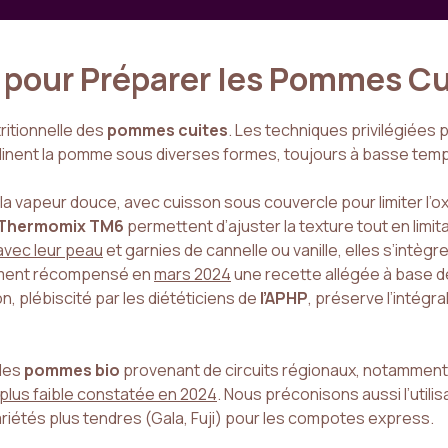
 pour Préparer les Pommes C
tritionnelle des
pommes cuites
. Les techniques privilégiées
inent la pomme sous diverses formes, toujours à basse temp
à la vapeur douce, avec cuisson sous couvercle pour limiter l’o
Thermomix TM6
permettent d’ajuster la texture tout en limita
avec leur peau
et garnies de cannelle ou vanille, elles s’intè
ment récompensé en
mars 2024
une recette allégée à base 
, plébiscité par les diététiciens de
l’APHP
, préserve l’intégra
 des
pommes bio
provenant de circuits régionaux, notammen
 plus faible constatée en 2024
. Nous préconisons aussi l’utili
riétés plus tendres (Gala, Fuji) pour les compotes express.