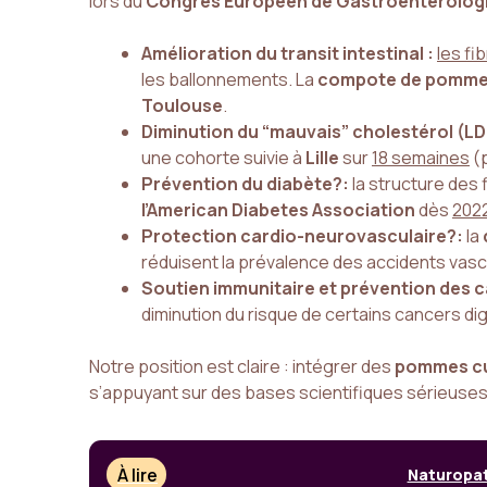
lors du
Congrès Européen de Gastroentérologi
Amélioration du transit intestinal :
les fi
les ballonnements. La
compote de pomm
Toulouse
.
Diminution du “mauvais” cholestérol (LD
une cohorte suivie à
Lille
sur
18 semaines
(p
Prévention du diabète?:
la structure des 
l’American Diabetes Association
dès
202
Protection cardio-neurovasculaire?:
la
réduisent la prévalence des accidents vasc
Soutien immunitaire et prévention des c
diminution du risque de certains cancers di
Notre position est claire : intégrer des
pommes cu
s’appuyant sur des bases scientifiques sérieuses
À lire
Naturopat