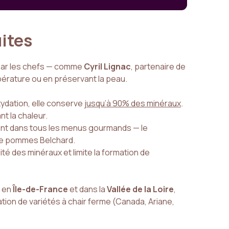
uites
 par les chefs — comme
Cyril Lignac
, partenaire de
érature ou en préservant la peau.
xydation, elle conserve
jusqu’à 90% des minéraux
.
nt la chaleur.
grent dans tous les menus gourmands — le
de pommes Belchard.
lité des minéraux et limite la formation de
t en
Île-de-France
et dans la
Vallée de la Loire
,
sation de variétés à chair ferme (Canada, Ariane,