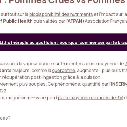
 surtout sur la
biodisponibilité des nutriments
et l’impact sur la
f Public Health
puis validés par
l’AFPAN
(Association Français
Lithothérapie au quotidien : pourquoi commencer par le bra
cuisson à la vapeur douce sur 15 minutes : d’une moyenne de
7
ydants
majeurs, comme la
quercétine
, augmente : plusieurs tra
r récupération post-ingestion grâce à la cuisson.
deviennent plus souples. Ce phénomène, quantifié par l’
INSER
022
.
um, magnésium — varie peu (
perte moyenne de moins de 3%
d
nces?: