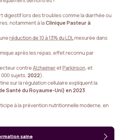
cliniquement démontrés?:
rt digestif lors des troubles comme la diarrhée ou
tres, notamment à la
Clinique Pasteur à
c une
réduction de 10 à 13% du LDL
mesurée dans
cémique après les repas, effet reconnu par
tecteur contre
Alzheimer
et
Parkinson
, et
 000 sujets,
2022
).
ne sur la régulation cellulaire expliquent la
 de Santé du Royaume-Uni) en 2023
.
cipe à la prévention nutritionnelle moderne, en
ormation saine