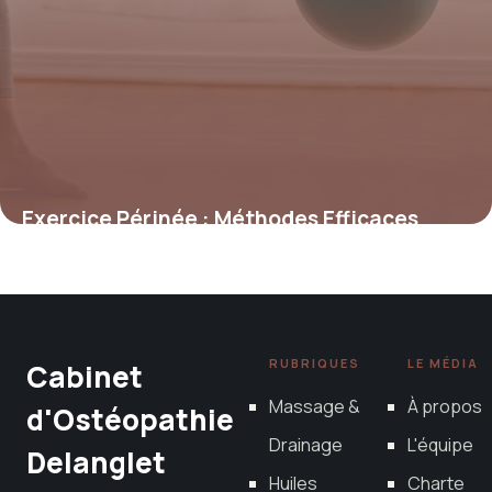
Exercice Périnée : Méthodes Efficaces
2026
28 décembre 2025
RUBRIQUES
LE MÉDIA
Cabinet
Massage &
À propos
d'Ostéopathie
Drainage
L'équipe
Delanglet
Huiles
Charte