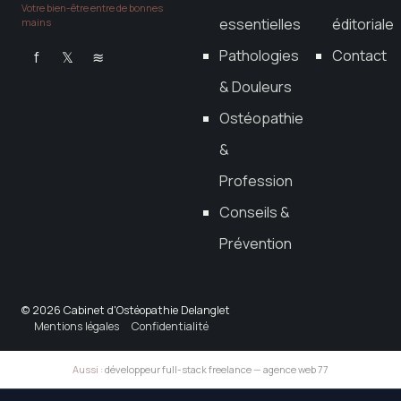
Votre bien-être entre de bonnes
essentielles
éditoriale
mains
Pathologies
Contact
f
𝕏
≋
& Douleurs
Ostéopathie
&
Profession
Conseils &
Prévention
© 2026 Cabinet d'Ostéopathie Delanglet
Mentions légales
Confidentialité
Aussi :
développeur full-stack freelance
—
agence web 77