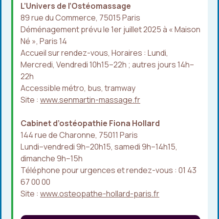
L’Univers de l’Ostéomassage
89 rue du Commerce, 75015 Paris
Déménagement prévu le 1er juillet 2025 à « Maison
Né », Paris 14
Accueil sur rendez-vous, Horaires : Lundi,
Mercredi, Vendredi 10h15–22h ; autres jours 14h–
22h
Accessible métro, bus, tramway
Site :
www.senmartin-massage.fr
Cabinet d’ostéopathie Fiona Hollard
144 rue de Charonne, 75011 Paris
Lundi–vendredi 9h–20h15, samedi 9h–14h15,
dimanche 9h–15h
Téléphone pour urgences et rendez-vous : 01 43
67 00 00
Site :
www.osteopathe-hollard-paris.fr