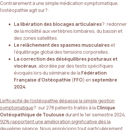
Contrairement à une simple médication symptomatique,
l’ostéopathie agit sur?:
La libération des blocages articulaires
?: redonner
de la mobilité aux vertèbres lombaires, du bassin et
des zones satellites.
Le relâchement des spasmes musculaires
et
l’équilibrage global des tensions corporelles.
La correction des déséquilibres posturaux et
viscéraux
, abordée par des tests spécifiques
évoqués lors du séminaire de la
Fédération
Française d’Ostéopathie
(
FFO
) en
septembre
2024
.
L’efficacité de l’ostéopathie dépasse la simple gestion
symptomatique
?: sur 278 patients traités à la
Clinique
Ostéopathique de Toulouse
durant le 1er semestre 2024,
92% rapportent une amélioration significative dès la
deuxième séance
. Nous apprécions tout particulièrement