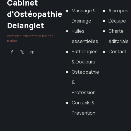
Cabinet
Massage &
À propos
d'Ostéopathie
Drainage
L'équipe
Delanglet
Huiles
Charte
Votre bien-être entre de bonnes
essentielles
éditoriale
mains
Pathologies
Contact
f
𝕏
≋
& Douleurs
Ostéopathie
&
Profession
Conseils &
Prévention