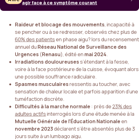
agir face à ce symptôme courant
Raideur et blocage des mouvements
, incapacité à
se pencher ou à se redresser, observés chez plus de
60% des patients
en phase aigu? lors du recensement
annuel du
Réseau National de Surveillance des
Urgences
(
Renasu
), édité en
mai 2024
.
Irradiations douloureuses
s’étendant à la fesse,
voire à la face postérieure de la cuisse, évoquant alors
une possible souffrance radiculaire.
Spasmes musculaires
ressentis au toucher, avec
sensation de chaleur locale et parfois apparition d’une
tuméfaction discrète.
Difficultés à la marche normale
: près de
23% des
adultes actifs
interrogés lors d’une étude menée à la
Mutuelle Générale de l’Éducation Nationale
en
novembre 2023
déclarent s’être absentés plus de 3
jours suite à un lumbago aigu.