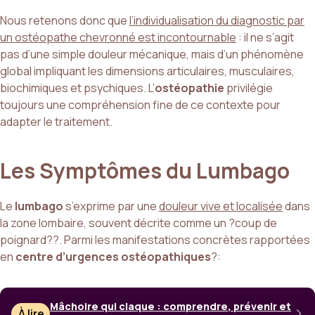
Nous retenons donc que
l’individualisation du diagnostic par
un ostéopathe chevronné est incontournable
: il ne s’agit
pas d’une simple douleur mécanique, mais d’un phénomène
global impliquant les dimensions articulaires, musculaires,
biochimiques et psychiques. L’
ostéopathie
privilégie
toujours une compréhension fine de ce contexte pour
adapter le traitement.
Les Symptômes du Lumbago
Le
lumbago
s’exprime par une
douleur vive et localisée
dans
la zone lombaire, souvent décrite comme un ?coup de
poignard??. Parmi les manifestations concrètes rapportées
en
centre d’urgences ostéopathiques
?:
Mâchoire qui claque : comprendre, prévenir et
À lire