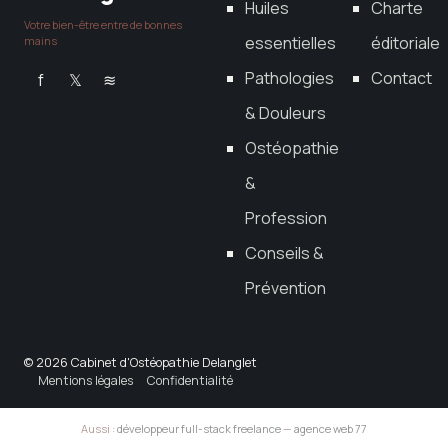
Huiles
Charte
Votre bien-être entre de bonnes
essentielles
éditoriale
mains
Pathologies
Contact
f
𝕏
≋
& Douleurs
Ostéopathie
&
Profession
Conseils &
Prévention
© 2026 Cabinet d'Ostéopathie Delanglet
Mentions légales
Confidentialité
Aussi :
développeur full-stack freelance
—
agence web 77